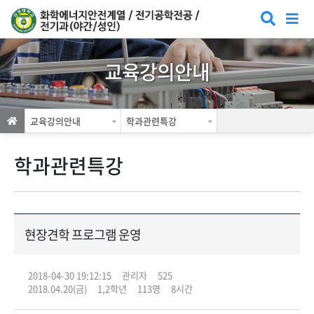
교육강의안내
교육강의안내
학과관련특강
학과관련특강
현장견학 프로그램 운영
2018-04-30 19:12:15
관리자
525
2018.04.20(금)
1,2학년
113
명
8시간